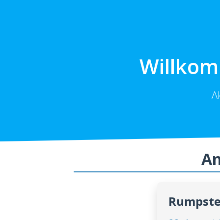
Willkom
A
An
Rumpste