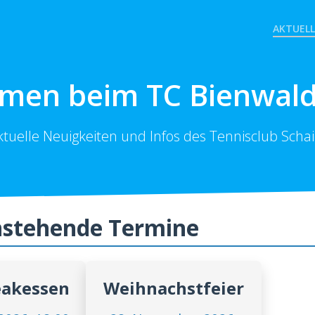
AKTUELL
men beim TC Bienwald
ktuelle Neuigkeiten und Infos des Tennisclub Schai
stehende Termine
akessen
Weihnachstfeier