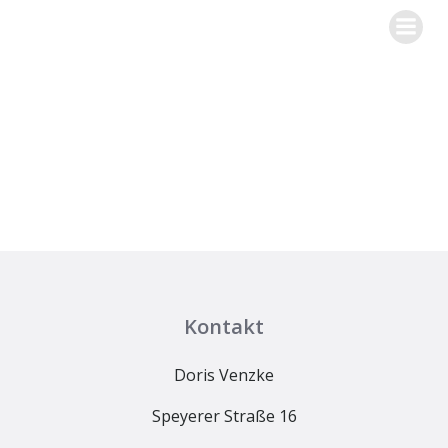
Zum
Inhalt
springen
TC Bienwald Schaidt
Kontakt
Doris Venzke
Speyerer Straße 16